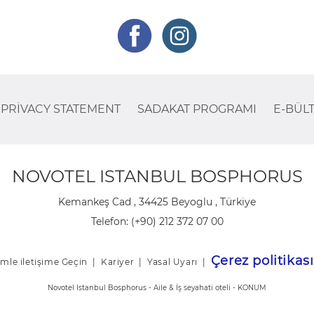
PRIVACY STATEMENT
SADAKAT PROGRAMI
E-BÜL
NOVOTEL ISTANBUL BOSPHORUS
Kemankeş Cad , 34425 Beyoglu , Türkiye
Telefon:
(+90) 212 372 07 00
Çerez politikası
imle iletişime Geçin
|
Kariyer
|
Yasal Uyarı
|
Novotel Istanbul Bosphorus - Aile & İş seyahati oteli - KONUM