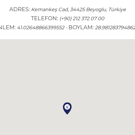
ADRES:
Kemankeş Cad, 34425 Beyoglu, Türkiye
TELEFON:
(+90) 212 372 07 00
NLEM:
BOYLAM:
41.02648866399552
-
28.98128379486