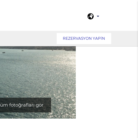
REZERVASYON YAPIN
üm fotoğrafları gör