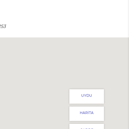
253
UYDU
HARITA