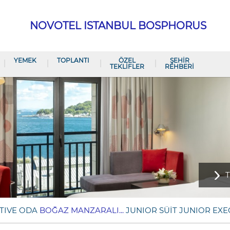
NOVOTEL ISTANBUL BOSPHORUS
YEMEK
TOPLANTI
ÖZEL
ŞEHIR
TEKLIFLER
REHBERI
T
TIVE ODA
BOĞAZ MANZARALI...
JUNIOR SÜİT
JUNIOR EXEC