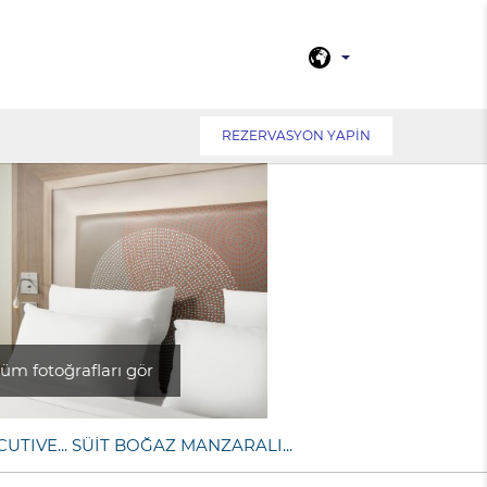
REZERVASYON YAPIN
üm fotoğrafları gör
UTIVE...
SÜİT
BOĞAZ MANZARALI...