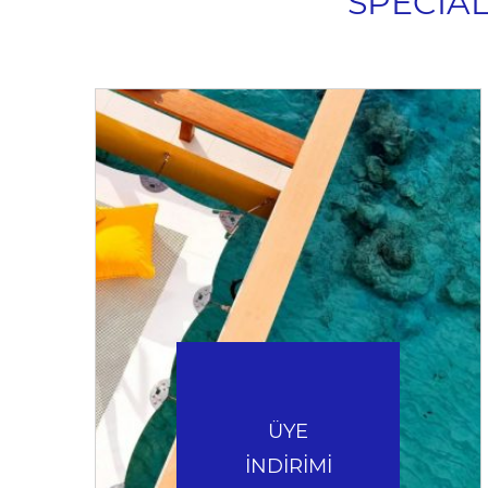
SPECIA
ÜYE
İNDİRİMİ