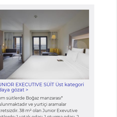
UNIOR EXECUTIVE SÜİT Üst kategori
daya gözat >
üm süitlerde Boğaz manzarası*
lunmaktadır ve yurtiçi aramalar
retsizdir. 38 m² olan Junior Exevutive
itlerde; 1 yatak odası, 1 oturma odası, 2