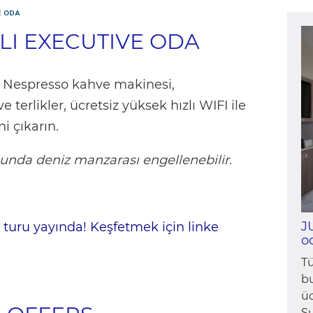
E ODA
I EXECUTIVE ODA
ra Nespresso kahve makinesi,
 terlikler, ücretsiz yüksek hızlı WIFI ile
i çıkarın.
nda deniz manzarası engellenebilir.
J
turu yayında! Keşfetmek için linke
o
T
bu
üc
Su