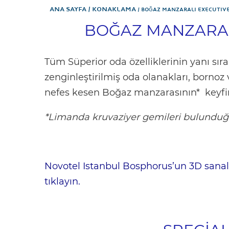
Ana Sayfa
KONAKLAMA
BOĞAZ MANZARALI EXECUTIV
BOĞAZ MANZARAL
Tüm Süperior oda özelliklerinin yanı sı
zenginleştirilmiş oda olanakları, bornoz ve
nefes kesen Boğaz manzarasının* keyfin
*Limanda kruvaziyer gemileri bulunduğu
Novotel Istanbul Bosphorus’un 3D sanal 
tıklayın.