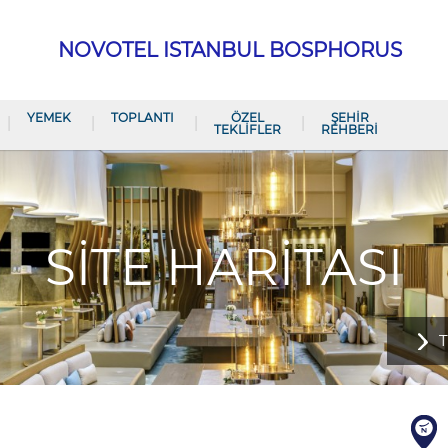
NOVOTEL ISTANBUL BOSPHORUS
YEMEK
TOPLANTI
ÖZEL
ŞEHIR
TEKLIFLER
REHBERI
SITE HARITASI
T