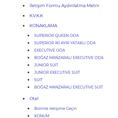
İletişim Formu Aydınlatma Metni
K.V.K.K
KONAKLAMA
SUPERIOR QUEEN ODA
SUPERIOR İKİ AYRI YATAKLI ODA
EXECUTIVE ODA
BOĞAZ MANZARALI EXECUTIVE ODA
JUNIOR SÜİT
JUNIOR EXECUTIVE SÜİT
SÜİT
BOĞAZ MANZARALI EXECUTIVE SÜİT
Otel
Bizimle iletişime Geçin
KONUM